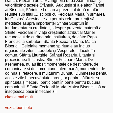
Dâncă. Plecând de la Evanghelia după Sfântul Ioan și
valorificând textele Sfântului Augustin și ale altor Părinți
ai Bisericii, Părintele Lucian a prezentat două relatări,
reunite sub titlul „Discipoli cu Fecioara Maria în urmarea
lui Cristos”. Acestea le-au permis celor prezenți să
mediteze asupra importanței Sfintei Scripturi în
fundamentarea credinței și despre prezența maternă a
Sfintei Fecioare în viața creștinilor, atribut al Mariei
recunoscut de curând prin instituirea, de către Papa
Francisc, a sărbătorii Sfânta Fecioară Maria, Maica
Bisericii. Celelalte momente spirituale au inclus
rugăciunile zilei – Laudele și Vesperele – făcute în
comun, Sfânta Liturghie, Sfântul Rozariu, Litania și
procesiunea în cinstea Sfintei Fecioare Maria. De
asemenea, nu au lipsit momentele de destindere, de
comunicare și de comuniune interumană, momentele de
odihnă și refacere. Îi mulțumim Bunului Dumnezeu pentru
aceste zile binecuvântate, preoților pentru călăuzirea
spirituală și fiecărui participant în parte pentru bucuria
comuniunii. Sfânta Fecioară Maria, Maica Bisericii, să ne
însoțească pașii în fiecare zi!
citeste mai mult
vezi album foto