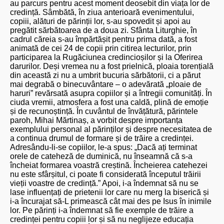
au parcurs pentru acest moment deosebit din viața lor de
credință. Sâmbătă, în ziua anterioară evenimentului,
copiii, alături de părinții lor, s-au spovedit și apoi au
pregătit sărbătoarea de a doua zi. Sfânta Liturghie, în
cadrul căreia s-au împărtășit pentru prima dată, a fost
animată de cei 24 de copii prin citirea lecturilor, prin
participarea la Rugăciunea credincioșilor și la Oferirea
darurilor. Deși vremea nu a fost prielnică, ploaia torențială
din această zi nu a umbrit bucuria sărbătorii, ci a părut
mai degrabă o binecuvântare – o adevărată „ploaie de
haruri” revărsată asupra copiilor și a întregii comunități. În
ciuda vremii, atmosfera a fost una caldă, plină de emoție
și de recunoștință. În cuvântul de învățătură, părintele
paroh, Mihai Mărtinaș, a vorbit despre importanța
exemplului personal al părinților și despre necesitatea de
a continua drumul de formare și de trăire a credinței.
Adresându-li-se copiilor, le-a spus: „Dacă ați terminat
orele de cateheză de duminică, nu înseamnă că s-a
încheiat formarea voastră creștină. Încheierea catehezei
nu este sfârșitul, ci poate fi considerată începutul trăirii
vieții voastre de credință.” Apoi, i-a îndemnat să nu se
lase influențați de prietenii lor care nu merg la biserică și
i-a încurajat să-L primească cât mai des pe Isus în inimile
lor. Pe părinți i-a îndemnat să fie exemple de trăire a
credinței pentru copiii lor și să nu neglijeze educația