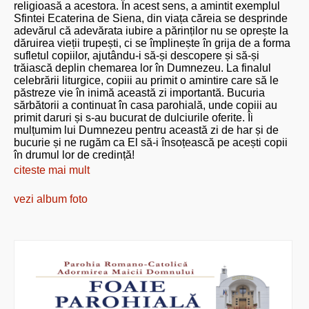
religioasă a acestora. În acest sens, a amintit exemplul
Sfintei Ecaterina de Siena, din viața căreia se desprinde
adevărul că adevărata iubire a părinților nu se oprește la
dăruirea vieții trupești, ci se împlinește în grija de a forma
sufletul copiilor, ajutându-i să-și descopere și să-și
trăiască deplin chemarea lor în Dumnezeu. La finalul
celebrării liturgice, copiii au primit o amintire care să le
păstreze vie în inimă această zi importantă. Bucuria
sărbătorii a continuat în casa parohială, unde copiii au
primit daruri și s-au bucurat de dulciurile oferite. Îi
mulțumim lui Dumnezeu pentru această zi de har și de
bucurie și ne rugăm ca El să-i însoțească pe acești copii
în drumul lor de credință!
citeste mai mult
vezi album foto