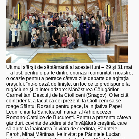
Ultimul sfârşit de săptămână al acestei luni – 29 și 31 mai
– a fost, pentru o parte dintre enoriașii comunității noastre,
o ocazie pentru a petrece câteva zile departe de agitația
orașului, într-o oază de liniște, un loc ce te predispune la
rugăciune şi la interiorizare: Mănăstirea Călugărilor
Carmelitani Desculți de la Ciofliceni (Snagov). O fericită
coincidență a făcut ca cei prezenți la Ciofliceni să se
roage Sfântul Rozariu pentru pace, la inițiativa Papei
Leon, chiar la Sanctuarul marian al Arhidiecezei
Romano-Catolice de București. Pentru a prezenta câteva
gânduri, cuvinte de zidire și de învățătură creștină, care
să ajute la înaintarea în viața de credință, Părintele
Paroh, Mihai Mărtinaș, l-a invitat pe Părintele Lucian