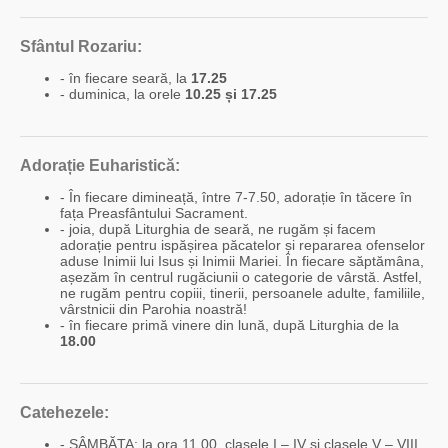
Sfântul Rozariu:
- în fiecare seară, la
17.25
- duminica, la orele
10.25 și 17.25
Adorație Euharistică:
- În fiecare dimineață, între 7-7.50, adorație în tăcere în
fața Preasfântului Sacrament.
- joia, după Liturghia de seară, ne rugăm și facem
adorație pentru ispășirea păcatelor și repararea ofenselor
aduse Inimii lui Isus și Inimii Mariei. În fiecare săptămâna,
așezăm în centrul rugăciunii o categorie de vârstă. Astfel,
ne rugăm pentru copiii, tinerii, persoanele adulte, familiile,
vârstnicii din Parohia noastră!
- în fiecare primă vinere din lună, după Liturghia de la
18.00
Catehezele:
- SÂMBĂTA: la ora 11.00, clasele I – IV și clasele V – VIII.