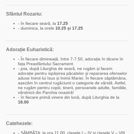
Sfântul Rozariu:
- în fiecare seară, la
17.25
- duminica, la orele
10.25 și 17.25
Adorație Euharistică:
- În fiecare dimineață, între 7-7.50, adorație în tăcere în
fața Preasfântului Sacrament.
- joia, după Liturghia de seară, ne rugăm și facem
adorație pentru ispășirea păcatelor și repararea ofenselor
aduse Inimii lui Isus și Inimii Mariei. În fiecare săptămâna,
așezăm în centrul rugăciunii o categorie de vârstă. Astfel,
ne rugăm pentru copiii, tinerii, persoanele adulte, familiile,
vârstnicii din Parohia noastră!
- în fiecare primă vinere din lună, după Liturghia de la
18.00
Catehezele:
- SÂMBĂTA: la ora 11.00, clasele I – IV și clasele V – VIII.