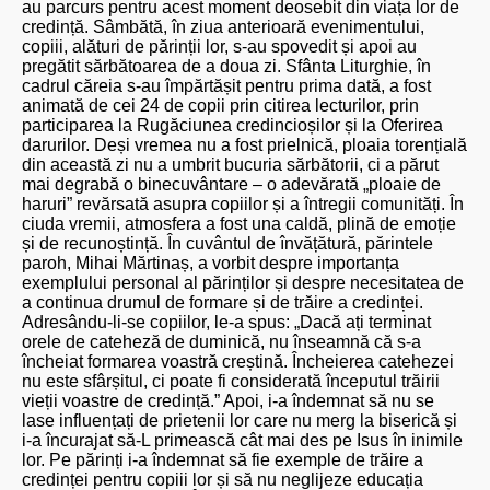
au parcurs pentru acest moment deosebit din viața lor de
credință. Sâmbătă, în ziua anterioară evenimentului,
copiii, alături de părinții lor, s-au spovedit și apoi au
pregătit sărbătoarea de a doua zi. Sfânta Liturghie, în
cadrul căreia s-au împărtășit pentru prima dată, a fost
animată de cei 24 de copii prin citirea lecturilor, prin
participarea la Rugăciunea credincioșilor și la Oferirea
darurilor. Deși vremea nu a fost prielnică, ploaia torențială
din această zi nu a umbrit bucuria sărbătorii, ci a părut
mai degrabă o binecuvântare – o adevărată „ploaie de
haruri” revărsată asupra copiilor și a întregii comunități. În
ciuda vremii, atmosfera a fost una caldă, plină de emoție
și de recunoștință. În cuvântul de învățătură, părintele
paroh, Mihai Mărtinaș, a vorbit despre importanța
exemplului personal al părinților și despre necesitatea de
a continua drumul de formare și de trăire a credinței.
Adresându-li-se copiilor, le-a spus: „Dacă ați terminat
orele de cateheză de duminică, nu înseamnă că s-a
încheiat formarea voastră creștină. Încheierea catehezei
nu este sfârșitul, ci poate fi considerată începutul trăirii
vieții voastre de credință.” Apoi, i-a îndemnat să nu se
lase influențați de prietenii lor care nu merg la biserică și
i-a încurajat să-L primească cât mai des pe Isus în inimile
lor. Pe părinți i-a îndemnat să fie exemple de trăire a
credinței pentru copiii lor și să nu neglijeze educația