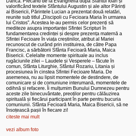
Dâncă. Plecând de la Evanghelia după Sfântul Ioan și
valorificând textele Sfântului Augustin și ale altor Părinți
ai Bisericii, Părintele Lucian a prezentat două relatări,
reunite sub titlul „Discipoli cu Fecioara Maria în urmarea
lui Cristos”. Acestea le-au permis celor prezenți să
mediteze asupra importanței Sfintei Scripturi în
fundamentarea credinței și despre prezența maternă a
Sfintei Fecioare în viața creștinilor, atribut al Mariei
recunoscut de curând prin instituirea, de către Papa
Francisc, a sărbătorii Sfânta Fecioară Maria, Maica
Bisericii. Celelalte momente spirituale au inclus
rugăciunile zilei – Laudele și Vesperele – făcute în
comun, Sfânta Liturghie, Sfântul Rozariu, Litania și
procesiunea în cinstea Sfintei Fecioare Maria. De
asemenea, nu au lipsit momentele de destindere, de
comunicare și de comuniune interumană, momentele de
odihnă și refacere. Îi mulțumim Bunului Dumnezeu pentru
aceste zile binecuvântate, preoților pentru călăuzirea
spirituală și fiecărui participant în parte pentru bucuria
comuniunii. Sfânta Fecioară Maria, Maica Bisericii, să ne
însoțească pașii în fiecare zi!
citeste mai mult
vezi album foto