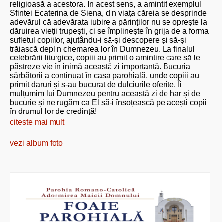
religioasă a acestora. În acest sens, a amintit exemplul
Sfintei Ecaterina de Siena, din viața căreia se desprinde
adevărul că adevărata iubire a părinților nu se oprește la
dăruirea vieții trupești, ci se împlinește în grija de a forma
sufletul copiilor, ajutându-i să-și descopere și să-și
trăiască deplin chemarea lor în Dumnezeu. La finalul
celebrării liturgice, copiii au primit o amintire care să le
păstreze vie în inimă această zi importantă. Bucuria
sărbătorii a continuat în casa parohială, unde copiii au
primit daruri și s-au bucurat de dulciurile oferite. Îi
mulțumim lui Dumnezeu pentru această zi de har și de
bucurie și ne rugăm ca El să-i însoțească pe acești copii
în drumul lor de credință!
citeste mai mult
vezi album foto