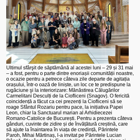
Ultimul sfârşit de săptămână al acestei luni – 29 și 31 mai
– a fost, pentru o parte dintre enoriașii comunității noastre,
o ocazie pentru a petrece câteva zile departe de agitația
orașului, într-o oază de liniște, un loc ce te predispune la
rugăciune şi la interiorizare: Mănăstirea Călugărilor
Carmelitani Desculți de la Ciofliceni (Snagov). O fericită
coincidență a făcut ca cei prezenți la Ciofliceni să se
roage Sfântul Rozariu pentru pace, la inițiativa Papei
Leon, chiar la Sanctuarul marian al Arhidiecezei
Romano-Catolice de București. Pentru a prezenta câteva
gânduri, cuvinte de zidire și de învățătură creștină, care
să ajute la înaintarea în viața de credință, Părintele
Paroh, Mihai Mărtinaș, l-a invitat pe Părintele Lucian