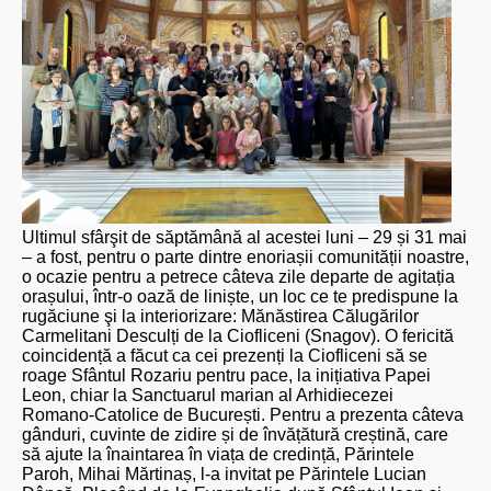
Ultimul sfârşit de săptămână al acestei luni – 29 și 31 mai
– a fost, pentru o parte dintre enoriașii comunității noastre,
o ocazie pentru a petrece câteva zile departe de agitația
orașului, într-o oază de liniște, un loc ce te predispune la
rugăciune şi la interiorizare: Mănăstirea Călugărilor
Carmelitani Desculți de la Ciofliceni (Snagov). O fericită
coincidență a făcut ca cei prezenți la Ciofliceni să se
roage Sfântul Rozariu pentru pace, la inițiativa Papei
Leon, chiar la Sanctuarul marian al Arhidiecezei
Romano-Catolice de București. Pentru a prezenta câteva
gânduri, cuvinte de zidire și de învățătură creștină, care
să ajute la înaintarea în viața de credință, Părintele
Paroh, Mihai Mărtinaș, l-a invitat pe Părintele Lucian