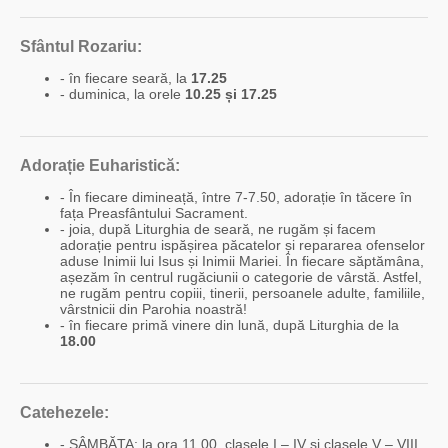
Sfântul Rozariu:
- în fiecare seară, la
17.25
- duminica, la orele
10.25 și 17.25
Adorație Euharistică:
- În fiecare dimineață, între 7-7.50, adorație în tăcere în
fața Preasfântului Sacrament.
- joia, după Liturghia de seară, ne rugăm și facem
adorație pentru ispășirea păcatelor și repararea ofenselor
aduse Inimii lui Isus și Inimii Mariei. În fiecare săptămâna,
așezăm în centrul rugăciunii o categorie de vârstă. Astfel,
ne rugăm pentru copiii, tinerii, persoanele adulte, familiile,
vârstnicii din Parohia noastră!
- în fiecare primă vinere din lună, după Liturghia de la
18.00
Catehezele:
- SÂMBĂTA: la ora 11.00, clasele I – IV și clasele V – VIII.