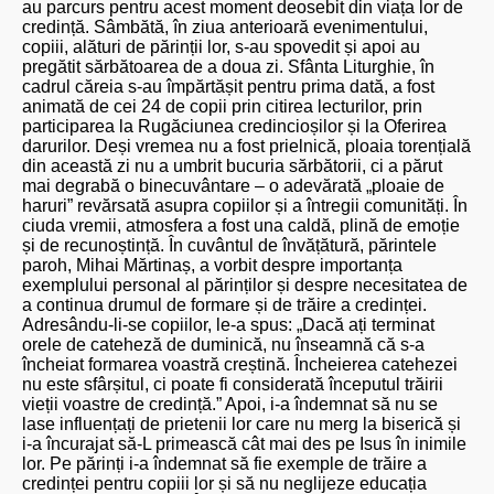
au parcurs pentru acest moment deosebit din viața lor de
credință. Sâmbătă, în ziua anterioară evenimentului,
copiii, alături de părinții lor, s-au spovedit și apoi au
pregătit sărbătoarea de a doua zi. Sfânta Liturghie, în
cadrul căreia s-au împărtășit pentru prima dată, a fost
animată de cei 24 de copii prin citirea lecturilor, prin
participarea la Rugăciunea credincioșilor și la Oferirea
darurilor. Deși vremea nu a fost prielnică, ploaia torențială
din această zi nu a umbrit bucuria sărbătorii, ci a părut
mai degrabă o binecuvântare – o adevărată „ploaie de
haruri” revărsată asupra copiilor și a întregii comunități. În
ciuda vremii, atmosfera a fost una caldă, plină de emoție
și de recunoștință. În cuvântul de învățătură, părintele
paroh, Mihai Mărtinaș, a vorbit despre importanța
exemplului personal al părinților și despre necesitatea de
a continua drumul de formare și de trăire a credinței.
Adresându-li-se copiilor, le-a spus: „Dacă ați terminat
orele de cateheză de duminică, nu înseamnă că s-a
încheiat formarea voastră creștină. Încheierea catehezei
nu este sfârșitul, ci poate fi considerată începutul trăirii
vieții voastre de credință.” Apoi, i-a îndemnat să nu se
lase influențați de prietenii lor care nu merg la biserică și
i-a încurajat să-L primească cât mai des pe Isus în inimile
lor. Pe părinți i-a îndemnat să fie exemple de trăire a
credinței pentru copiii lor și să nu neglijeze educația