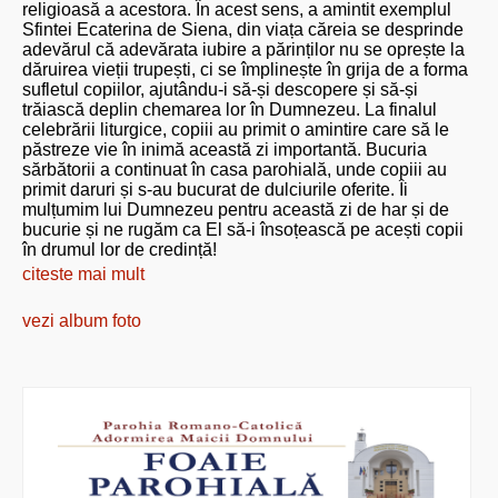
religioasă a acestora. În acest sens, a amintit exemplul
Sfintei Ecaterina de Siena, din viața căreia se desprinde
adevărul că adevărata iubire a părinților nu se oprește la
dăruirea vieții trupești, ci se împlinește în grija de a forma
sufletul copiilor, ajutându-i să-și descopere și să-și
trăiască deplin chemarea lor în Dumnezeu. La finalul
celebrării liturgice, copiii au primit o amintire care să le
păstreze vie în inimă această zi importantă. Bucuria
sărbătorii a continuat în casa parohială, unde copiii au
primit daruri și s-au bucurat de dulciurile oferite. Îi
mulțumim lui Dumnezeu pentru această zi de har și de
bucurie și ne rugăm ca El să-i însoțească pe acești copii
în drumul lor de credință!
citeste mai mult
vezi album foto