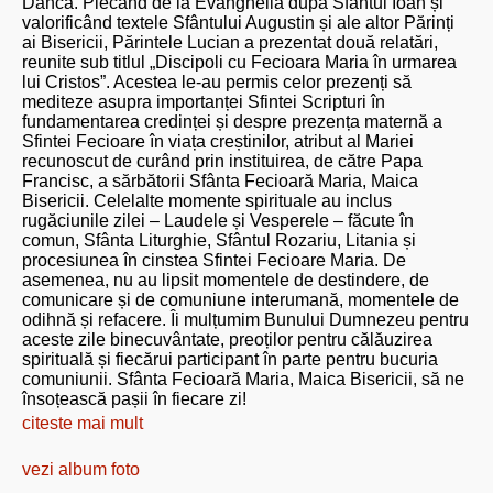
Dâncă. Plecând de la Evanghelia după Sfântul Ioan și
valorificând textele Sfântului Augustin și ale altor Părinți
ai Bisericii, Părintele Lucian a prezentat două relatări,
reunite sub titlul „Discipoli cu Fecioara Maria în urmarea
lui Cristos”. Acestea le-au permis celor prezenți să
mediteze asupra importanței Sfintei Scripturi în
fundamentarea credinței și despre prezența maternă a
Sfintei Fecioare în viața creștinilor, atribut al Mariei
recunoscut de curând prin instituirea, de către Papa
Francisc, a sărbătorii Sfânta Fecioară Maria, Maica
Bisericii. Celelalte momente spirituale au inclus
rugăciunile zilei – Laudele și Vesperele – făcute în
comun, Sfânta Liturghie, Sfântul Rozariu, Litania și
procesiunea în cinstea Sfintei Fecioare Maria. De
asemenea, nu au lipsit momentele de destindere, de
comunicare și de comuniune interumană, momentele de
odihnă și refacere. Îi mulțumim Bunului Dumnezeu pentru
aceste zile binecuvântate, preoților pentru călăuzirea
spirituală și fiecărui participant în parte pentru bucuria
comuniunii. Sfânta Fecioară Maria, Maica Bisericii, să ne
însoțească pașii în fiecare zi!
citeste mai mult
vezi album foto