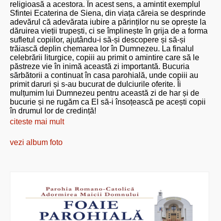
religioasă a acestora. În acest sens, a amintit exemplul
Sfintei Ecaterina de Siena, din viața căreia se desprinde
adevărul că adevărata iubire a părinților nu se oprește la
dăruirea vieții trupești, ci se împlinește în grija de a forma
sufletul copiilor, ajutându-i să-și descopere și să-și
trăiască deplin chemarea lor în Dumnezeu. La finalul
celebrării liturgice, copiii au primit o amintire care să le
păstreze vie în inimă această zi importantă. Bucuria
sărbătorii a continuat în casa parohială, unde copiii au
primit daruri și s-au bucurat de dulciurile oferite. Îi
mulțumim lui Dumnezeu pentru această zi de har și de
bucurie și ne rugăm ca El să-i însoțească pe acești copii
în drumul lor de credință!
citeste mai mult
vezi album foto