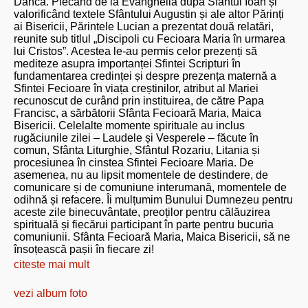
Dâncă. Plecând de la Evanghelia după Sfântul Ioan și
valorificând textele Sfântului Augustin și ale altor Părinți
ai Bisericii, Părintele Lucian a prezentat două relatări,
reunite sub titlul „Discipoli cu Fecioara Maria în urmarea
lui Cristos”. Acestea le-au permis celor prezenți să
mediteze asupra importanței Sfintei Scripturi în
fundamentarea credinței și despre prezența maternă a
Sfintei Fecioare în viața creștinilor, atribut al Mariei
recunoscut de curând prin instituirea, de către Papa
Francisc, a sărbătorii Sfânta Fecioară Maria, Maica
Bisericii. Celelalte momente spirituale au inclus
rugăciunile zilei – Laudele și Vesperele – făcute în
comun, Sfânta Liturghie, Sfântul Rozariu, Litania și
procesiunea în cinstea Sfintei Fecioare Maria. De
asemenea, nu au lipsit momentele de destindere, de
comunicare și de comuniune interumană, momentele de
odihnă și refacere. Îi mulțumim Bunului Dumnezeu pentru
aceste zile binecuvântate, preoților pentru călăuzirea
spirituală și fiecărui participant în parte pentru bucuria
comuniunii. Sfânta Fecioară Maria, Maica Bisericii, să ne
însoțească pașii în fiecare zi!
citeste mai mult
vezi album foto