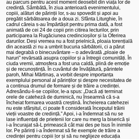
au parcurs pentru acest moment deosebit din viața lor de
credință. Sâmbătă, în ziua anterioară evenimentului,
copiii, alături de părinții lor, s-au spovedit și apoi au
pregătit sărbătoarea de a doua zi. Sfânta Liturghie, în
cadrul căreia s-au împărtășit pentru prima dată, a fost
animată de cei 24 de copii prin citirea lecturilor, prin
participarea la Rugăciunea credincioșilor și la Oferirea
darurilor. Deși vremea nu a fost prielnică, ploaia torențială
din această zi nu a umbrit bucuria sărbătorii, ci a părut
mai degrabă o binecuvântare – o adevărată „ploaie de
haruri” revărsată asupra copiilor și a întregii comunități. În
ciuda vremii, atmosfera a fost una caldă, plină de emoție
și de recunoștință. În cuvântul de învățătură, părintele
paroh, Mihai Mărtinaș, a vorbit despre importanța
exemplului personal al părinților și despre necesitatea de
a continua drumul de formare și de trăire a credinței.
Adresându-li-se copiilor, le-a spus: „Dacă ați terminat
orele de cateheză de duminică, nu înseamnă că s-a
încheiat formarea voastră creștină. Încheierea catehezei
nu este sfârșitul, ci poate fi considerată începutul trăirii
vieții voastre de credință.” Apoi, i-a îndemnat să nu se
lase influențați de prietenii lor care nu merg la biserică și
i-a încurajat să-L primească cât mai des pe Isus în inimile
lor. Pe părinți i-a îndemnat să fie exemple de trăire a
credinței pentru copiii lor și să nu neglijeze educația