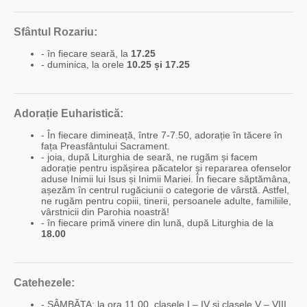
Sfântul Rozariu:
- în fiecare seară, la
17.25
- duminica, la orele
10.25 și 17.25
Adorație Euharistică:
- În fiecare dimineață, între 7-7.50, adorație în tăcere în
fața Preasfântului Sacrament.
- joia, după Liturghia de seară, ne rugăm și facem
adorație pentru ispășirea păcatelor și repararea ofenselor
aduse Inimii lui Isus și Inimii Mariei. În fiecare săptămâna,
așezăm în centrul rugăciunii o categorie de vârstă. Astfel,
ne rugăm pentru copiii, tinerii, persoanele adulte, familiile,
vârstnicii din Parohia noastră!
- în fiecare primă vinere din lună, după Liturghia de la
18.00
Catehezele:
- SÂMBĂTA: la ora 11.00, clasele I – IV și clasele V – VIII.