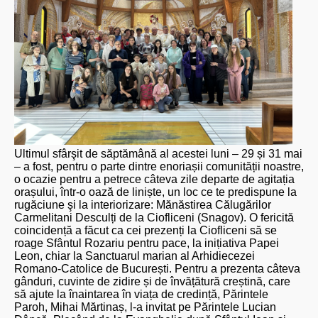
Ultimul sfârşit de săptămână al acestei luni – 29 și 31 mai
– a fost, pentru o parte dintre enoriașii comunității noastre,
o ocazie pentru a petrece câteva zile departe de agitația
orașului, într-o oază de liniște, un loc ce te predispune la
rugăciune şi la interiorizare: Mănăstirea Călugărilor
Carmelitani Desculți de la Ciofliceni (Snagov). O fericită
coincidență a făcut ca cei prezenți la Ciofliceni să se
roage Sfântul Rozariu pentru pace, la inițiativa Papei
Leon, chiar la Sanctuarul marian al Arhidiecezei
Romano-Catolice de București. Pentru a prezenta câteva
gânduri, cuvinte de zidire și de învățătură creștină, care
să ajute la înaintarea în viața de credință, Părintele
Paroh, Mihai Mărtinaș, l-a invitat pe Părintele Lucian