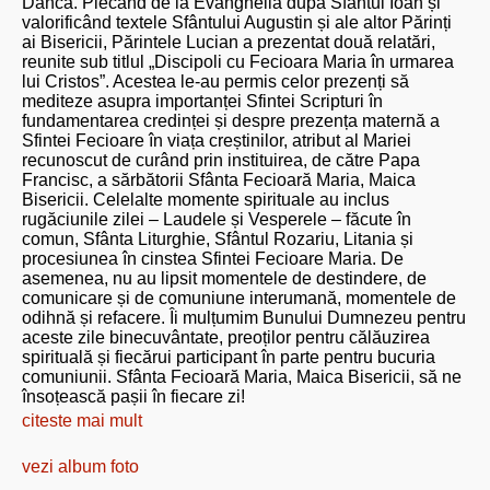
Dâncă. Plecând de la Evanghelia după Sfântul Ioan și
valorificând textele Sfântului Augustin și ale altor Părinți
ai Bisericii, Părintele Lucian a prezentat două relatări,
reunite sub titlul „Discipoli cu Fecioara Maria în urmarea
lui Cristos”. Acestea le-au permis celor prezenți să
mediteze asupra importanței Sfintei Scripturi în
fundamentarea credinței și despre prezența maternă a
Sfintei Fecioare în viața creștinilor, atribut al Mariei
recunoscut de curând prin instituirea, de către Papa
Francisc, a sărbătorii Sfânta Fecioară Maria, Maica
Bisericii. Celelalte momente spirituale au inclus
rugăciunile zilei – Laudele și Vesperele – făcute în
comun, Sfânta Liturghie, Sfântul Rozariu, Litania și
procesiunea în cinstea Sfintei Fecioare Maria. De
asemenea, nu au lipsit momentele de destindere, de
comunicare și de comuniune interumană, momentele de
odihnă și refacere. Îi mulțumim Bunului Dumnezeu pentru
aceste zile binecuvântate, preoților pentru călăuzirea
spirituală și fiecărui participant în parte pentru bucuria
comuniunii. Sfânta Fecioară Maria, Maica Bisericii, să ne
însoțească pașii în fiecare zi!
citeste mai mult
vezi album foto