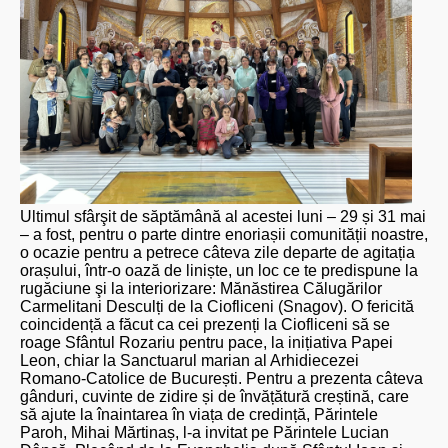
Ultimul sfârşit de săptămână al acestei luni – 29 și 31 mai
– a fost, pentru o parte dintre enoriașii comunității noastre,
o ocazie pentru a petrece câteva zile departe de agitația
orașului, într-o oază de liniște, un loc ce te predispune la
rugăciune şi la interiorizare: Mănăstirea Călugărilor
Carmelitani Desculți de la Ciofliceni (Snagov). O fericită
coincidență a făcut ca cei prezenți la Ciofliceni să se
roage Sfântul Rozariu pentru pace, la inițiativa Papei
Leon, chiar la Sanctuarul marian al Arhidiecezei
Romano-Catolice de București. Pentru a prezenta câteva
gânduri, cuvinte de zidire și de învățătură creștină, care
să ajute la înaintarea în viața de credință, Părintele
Paroh, Mihai Mărtinaș, l-a invitat pe Părintele Lucian