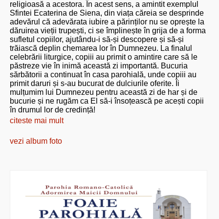
religioasă a acestora. În acest sens, a amintit exemplul
Sfintei Ecaterina de Siena, din viața căreia se desprinde
adevărul că adevărata iubire a părinților nu se oprește la
dăruirea vieții trupești, ci se împlinește în grija de a forma
sufletul copiilor, ajutându-i să-și descopere și să-și
trăiască deplin chemarea lor în Dumnezeu. La finalul
celebrării liturgice, copiii au primit o amintire care să le
păstreze vie în inimă această zi importantă. Bucuria
sărbătorii a continuat în casa parohială, unde copiii au
primit daruri și s-au bucurat de dulciurile oferite. Îi
mulțumim lui Dumnezeu pentru această zi de har și de
bucurie și ne rugăm ca El să-i însoțească pe acești copii
în drumul lor de credință!
citeste mai mult
vezi album foto