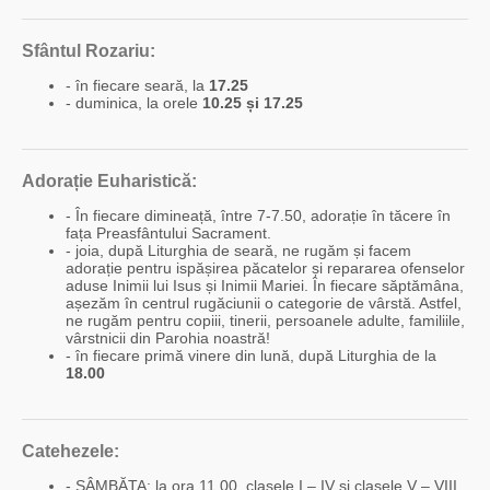
Sfântul Rozariu:
- în fiecare seară, la
17.25
- duminica, la orele
10.25 și 17.25
Adorație Euharistică:
- În fiecare dimineață, între 7-7.50, adorație în tăcere în
fața Preasfântului Sacrament.
- joia, după Liturghia de seară, ne rugăm și facem
adorație pentru ispășirea păcatelor și repararea ofenselor
aduse Inimii lui Isus și Inimii Mariei. În fiecare săptămâna,
așezăm în centrul rugăciunii o categorie de vârstă. Astfel,
ne rugăm pentru copiii, tinerii, persoanele adulte, familiile,
vârstnicii din Parohia noastră!
- în fiecare primă vinere din lună, după Liturghia de la
18.00
Catehezele:
- SÂMBĂTA: la ora 11.00, clasele I – IV și clasele V – VIII.