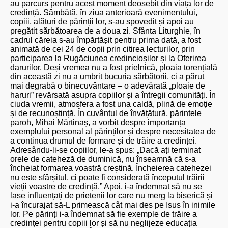
au parcurs pentru acest moment deosebit din viața lor de
credință. Sâmbătă, în ziua anterioară evenimentului,
copiii, alături de părinții lor, s-au spovedit și apoi au
pregătit sărbătoarea de a doua zi. Sfânta Liturghie, în
cadrul căreia s-au împărtășit pentru prima dată, a fost
animată de cei 24 de copii prin citirea lecturilor, prin
participarea la Rugăciunea credincioșilor și la Oferirea
darurilor. Deși vremea nu a fost prielnică, ploaia torențială
din această zi nu a umbrit bucuria sărbătorii, ci a părut
mai degrabă o binecuvântare – o adevărată „ploaie de
haruri” revărsată asupra copiilor și a întregii comunități. În
ciuda vremii, atmosfera a fost una caldă, plină de emoție
și de recunoștință. În cuvântul de învățătură, părintele
paroh, Mihai Mărtinaș, a vorbit despre importanța
exemplului personal al părinților și despre necesitatea de
a continua drumul de formare și de trăire a credinței.
Adresându-li-se copiilor, le-a spus: „Dacă ați terminat
orele de cateheză de duminică, nu înseamnă că s-a
încheiat formarea voastră creștină. Încheierea catehezei
nu este sfârșitul, ci poate fi considerată începutul trăirii
vieții voastre de credință.” Apoi, i-a îndemnat să nu se
lase influențați de prietenii lor care nu merg la biserică și
i-a încurajat să-L primească cât mai des pe Isus în inimile
lor. Pe părinți i-a îndemnat să fie exemple de trăire a
credinței pentru copiii lor și să nu neglijeze educația