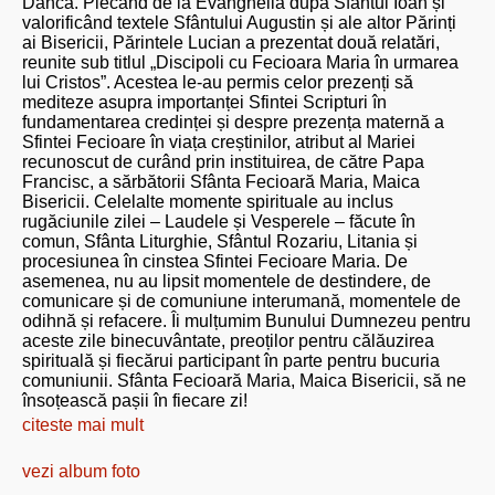
Dâncă. Plecând de la Evanghelia după Sfântul Ioan și
valorificând textele Sfântului Augustin și ale altor Părinți
ai Bisericii, Părintele Lucian a prezentat două relatări,
reunite sub titlul „Discipoli cu Fecioara Maria în urmarea
lui Cristos”. Acestea le-au permis celor prezenți să
mediteze asupra importanței Sfintei Scripturi în
fundamentarea credinței și despre prezența maternă a
Sfintei Fecioare în viața creștinilor, atribut al Mariei
recunoscut de curând prin instituirea, de către Papa
Francisc, a sărbătorii Sfânta Fecioară Maria, Maica
Bisericii. Celelalte momente spirituale au inclus
rugăciunile zilei – Laudele și Vesperele – făcute în
comun, Sfânta Liturghie, Sfântul Rozariu, Litania și
procesiunea în cinstea Sfintei Fecioare Maria. De
asemenea, nu au lipsit momentele de destindere, de
comunicare și de comuniune interumană, momentele de
odihnă și refacere. Îi mulțumim Bunului Dumnezeu pentru
aceste zile binecuvântate, preoților pentru călăuzirea
spirituală și fiecărui participant în parte pentru bucuria
comuniunii. Sfânta Fecioară Maria, Maica Bisericii, să ne
însoțească pașii în fiecare zi!
citeste mai mult
vezi album foto