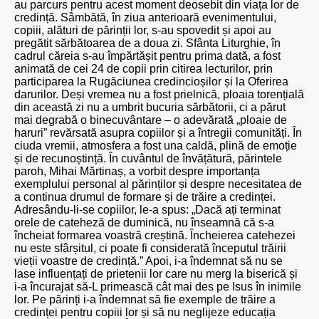
au parcurs pentru acest moment deosebit din viața lor de
credință. Sâmbătă, în ziua anterioară evenimentului,
copiii, alături de părinții lor, s-au spovedit și apoi au
pregătit sărbătoarea de a doua zi. Sfânta Liturghie, în
cadrul căreia s-au împărtășit pentru prima dată, a fost
animată de cei 24 de copii prin citirea lecturilor, prin
participarea la Rugăciunea credincioșilor și la Oferirea
darurilor. Deși vremea nu a fost prielnică, ploaia torențială
din această zi nu a umbrit bucuria sărbătorii, ci a părut
mai degrabă o binecuvântare – o adevărată „ploaie de
haruri” revărsată asupra copiilor și a întregii comunități. În
ciuda vremii, atmosfera a fost una caldă, plină de emoție
și de recunoștință. În cuvântul de învățătură, părintele
paroh, Mihai Mărtinaș, a vorbit despre importanța
exemplului personal al părinților și despre necesitatea de
a continua drumul de formare și de trăire a credinței.
Adresându-li-se copiilor, le-a spus: „Dacă ați terminat
orele de cateheză de duminică, nu înseamnă că s-a
încheiat formarea voastră creștină. Încheierea catehezei
nu este sfârșitul, ci poate fi considerată începutul trăirii
vieții voastre de credință.” Apoi, i-a îndemnat să nu se
lase influențați de prietenii lor care nu merg la biserică și
i-a încurajat să-L primească cât mai des pe Isus în inimile
lor. Pe părinți i-a îndemnat să fie exemple de trăire a
credinței pentru copiii lor și să nu neglijeze educația