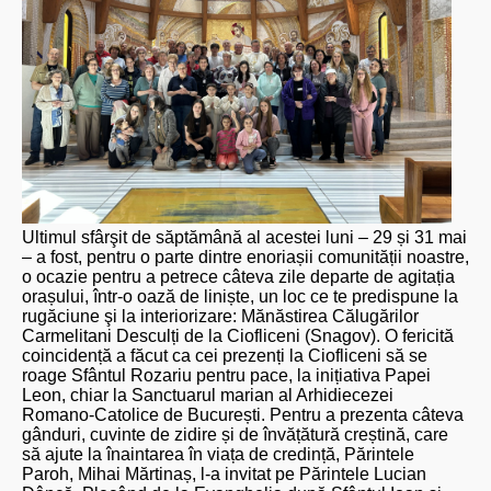
Ultimul sfârşit de săptămână al acestei luni – 29 și 31 mai
– a fost, pentru o parte dintre enoriașii comunității noastre,
o ocazie pentru a petrece câteva zile departe de agitația
orașului, într-o oază de liniște, un loc ce te predispune la
rugăciune şi la interiorizare: Mănăstirea Călugărilor
Carmelitani Desculți de la Ciofliceni (Snagov). O fericită
coincidență a făcut ca cei prezenți la Ciofliceni să se
roage Sfântul Rozariu pentru pace, la inițiativa Papei
Leon, chiar la Sanctuarul marian al Arhidiecezei
Romano-Catolice de București. Pentru a prezenta câteva
gânduri, cuvinte de zidire și de învățătură creștină, care
să ajute la înaintarea în viața de credință, Părintele
Paroh, Mihai Mărtinaș, l-a invitat pe Părintele Lucian