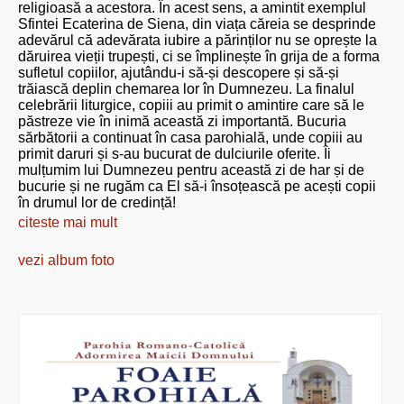
religioasă a acestora. În acest sens, a amintit exemplul
Sfintei Ecaterina de Siena, din viața căreia se desprinde
adevărul că adevărata iubire a părinților nu se oprește la
dăruirea vieții trupești, ci se împlinește în grija de a forma
sufletul copiilor, ajutându-i să-și descopere și să-și
trăiască deplin chemarea lor în Dumnezeu. La finalul
celebrării liturgice, copiii au primit o amintire care să le
păstreze vie în inimă această zi importantă. Bucuria
sărbătorii a continuat în casa parohială, unde copiii au
primit daruri și s-au bucurat de dulciurile oferite. Îi
mulțumim lui Dumnezeu pentru această zi de har și de
bucurie și ne rugăm ca El să-i însoțească pe acești copii
în drumul lor de credință!
citeste mai mult
vezi album foto