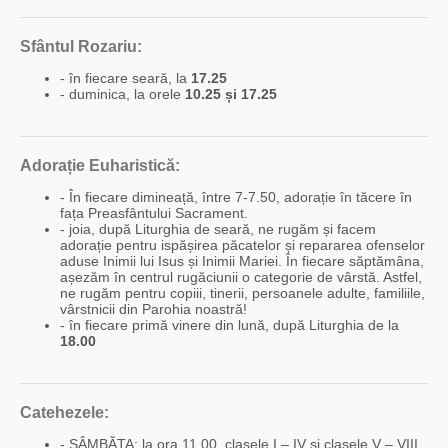
Sfântul Rozariu:
- în fiecare seară, la
17.25
- duminica, la orele
10.25 și 17.25
Adorație Euharistică:
- În fiecare dimineață, între 7-7.50, adorație în tăcere în
fața Preasfântului Sacrament.
- joia, după Liturghia de seară, ne rugăm și facem
adorație pentru ispășirea păcatelor și repararea ofenselor
aduse Inimii lui Isus și Inimii Mariei. În fiecare săptămâna,
așezăm în centrul rugăciunii o categorie de vârstă. Astfel,
ne rugăm pentru copiii, tinerii, persoanele adulte, familiile,
vârstnicii din Parohia noastră!
- în fiecare primă vinere din lună, după Liturghia de la
18.00
Catehezele:
- SÂMBĂTA: la ora 11.00, clasele I – IV și clasele V – VIII.