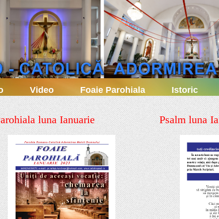
o
Video
Foaie Parohiala
Istoric
arohiala luna Ianuarie
Psalm luna Ia