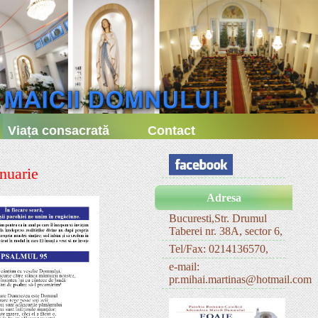
Viața consacrată
Contact
nuarie
Adresa
Bucuresti,Str. Drumul
Taberei nr. 38A, sector 6,
Tel/Fax: 0214136570,
e-mail:
pr.mihai.martinas@hotmail.com