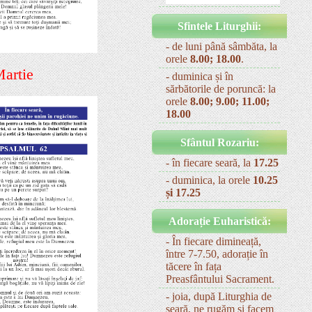
Sfintele Liturghii:
- de luni până sâmbăta, la
orele
8.00; 18.00
.
artie
- duminica și în
sărbătorile de poruncă: la
orele
8.00; 9.00; 11.00;
18.00
Sfântul Rozariu:
- în fiecare seară, la
17.25
- duminica, la orele
10.25
și 17.25
Adorație Euharistică:
- În fiecare dimineață,
între 7-7.50, adorație în
tăcere în fața
Preasfântului Sacrament.
- joia, după Liturghia de
seară, ne rugăm și facem