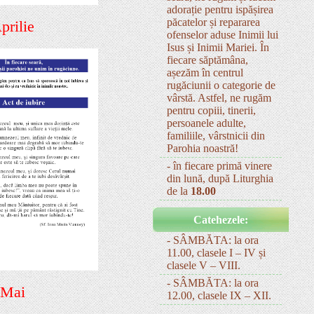
adorație pentru ispășirea
păcatelor și repararea
prilie
ofenselor aduse Inimii lui
Isus și Inimii Mariei. În
fiecare săptămâna,
așezăm în centrul
rugăciunii o categorie de
vârstă. Astfel, ne rugăm
pentru copiii, tinerii,
persoanele adulte,
familiile, vârstnicii din
Parohia noastră!
- în fiecare primă vinere
din lună, după Liturghia
de la
18.00
Catehezele:
- SÂMBĂTA: la ora
11.00, clasele I – IV și
clasele V – VIII.
- SÂMBĂTA: la ora
 Mai
12.00, clasele IX – XII.