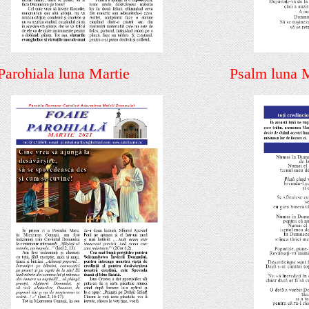
Parohiala luna Martie
Psalm luna M