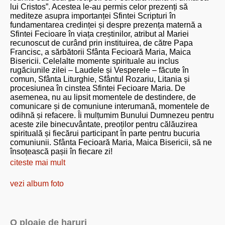
lui Cristos”. Acestea le-au permis celor prezenți să
mediteze asupra importanței Sfintei Scripturi în
fundamentarea credinței și despre prezența maternă a
Sfintei Fecioare în viața creștinilor, atribut al Mariei
recunoscut de curând prin instituirea, de către Papa
Francisc, a sărbătorii Sfânta Fecioară Maria, Maica
Bisericii. Celelalte momente spirituale au inclus
rugăciunile zilei – Laudele și Vesperele – făcute în
comun, Sfânta Liturghie, Sfântul Rozariu, Litania și
procesiunea în cinstea Sfintei Fecioare Maria. De
asemenea, nu au lipsit momentele de destindere, de
comunicare și de comuniune interumană, momentele de
odihnă și refacere. Îi mulțumim Bunului Dumnezeu pentru
aceste zile binecuvântate, preoților pentru călăuzirea
spirituală și fiecărui participant în parte pentru bucuria
comuniunii. Sfânta Fecioară Maria, Maica Bisericii, să ne
însoțească pașii în fiecare zi!
citeste mai mult
vezi album foto
O ploaie de haruri