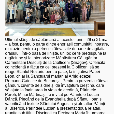
Ultimul sfârşit de săptămână al acestei luni – 29 și 31 mai
– a fost, pentru o parte dintre enoriașii comunității noastre,
o ocazie pentru a petrece câteva zile departe de agitația
orașului, într-o oază de liniște, un loc ce te predispune la
rugăciune şi la interiorizare: Mănăstirea Călugărilor
Carmelitani Desculți de la Ciofliceni (Snagov). O fericită
coincidență a făcut ca cei prezenți la Ciofliceni să se
roage Sfântul Rozariu pentru pace, la inițiativa Papei
Leon, chiar la Sanctuarul marian al Arhidiecezei
Romano-Catolice de București. Pentru a prezenta câteva
gânduri, cuvinte de zidire și de învățătură creștină, care
să ajute la înaintarea în viața de credință, Părintele
Paroh, Mihai Mărtinaș, l-a invitat pe Părintele Lucian
Dâncă. Plecând de la Evanghelia după Sfântul Ioan și
valorificând textele Sfântului Augustin și ale altor Părinți
ai Bisericii, Părintele Lucian a prezentat două relatări,
reunite sub titlul „Discipoli cu Fecioara Maria în urmarea