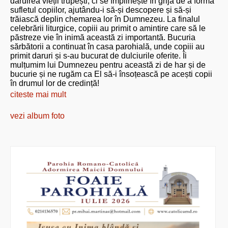
dăruirea vieții trupești, ci se împlinește în grija de a forma
sufletul copiilor, ajutându-i să-și descopere și să-și
trăiască deplin chemarea lor în Dumnezeu. La finalul
celebrării liturgice, copiii au primit o amintire care să le
păstreze vie în inimă această zi importantă. Bucuria
sărbătorii a continuat în casa parohială, unde copiii au
primit daruri și s-au bucurat de dulciurile oferite. Îi
mulțumim lui Dumnezeu pentru această zi de har și de
bucurie și ne rugăm ca El să-i însoțească pe acești copii
în drumul lor de credință!
citeste mai mult
vezi album foto