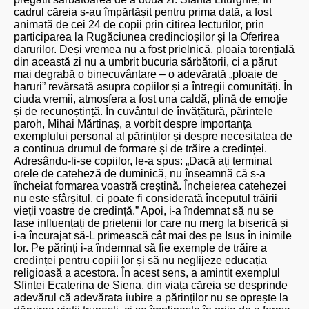
cadrul căreia s-au împărtășit pentru prima dată, a fost
animată de cei 24 de copii prin citirea lecturilor, prin
participarea la Rugăciunea credincioșilor și la Oferirea
darurilor. Deși vremea nu a fost prielnică, ploaia torențială
din această zi nu a umbrit bucuria sărbătorii, ci a părut
mai degrabă o binecuvântare – o adevărată „ploaie de
haruri” revărsată asupra copiilor și a întregii comunități. În
ciuda vremii, atmosfera a fost una caldă, plină de emoție
și de recunoștință. În cuvântul de învățătură, părintele
paroh, Mihai Mărtinaș, a vorbit despre importanța
exemplului personal al părinților și despre necesitatea de
a continua drumul de formare și de trăire a credinței.
Adresându-li-se copiilor, le-a spus: „Dacă ați terminat
orele de cateheză de duminică, nu înseamnă că s-a
încheiat formarea voastră creștină. Încheierea catehezei
nu este sfârșitul, ci poate fi considerată începutul trăirii
vieții voastre de credință.” Apoi, i-a îndemnat să nu se
lase influențați de prietenii lor care nu merg la biserică și
i-a încurajat să-L primească cât mai des pe Isus în inimile
lor. Pe părinți i-a îndemnat să fie exemple de trăire a
credinței pentru copiii lor și să nu neglijeze educația
religioasă a acestora. În acest sens, a amintit exemplul
Sfintei Ecaterina de Siena, din viața căreia se desprinde
adevărul că adevărata iubire a părinților nu se oprește la