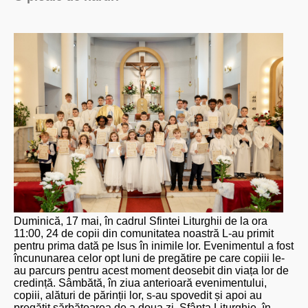
Duminică, 17 mai, în cadrul Sfintei Liturghii de la ora
11:00, 24 de copii din comunitatea noastră L-au primit
pentru prima dată pe Isus în inimile lor. Evenimentul a fost
încununarea celor opt luni de pregătire pe care copiii le-
au parcurs pentru acest moment deosebit din viața lor de
credință. Sâmbătă, în ziua anterioară evenimentului,
copiii, alături de părinții lor, s-au spovedit și apoi au
pregătit sărbătoarea de a doua zi. Sfânta Liturghie, în