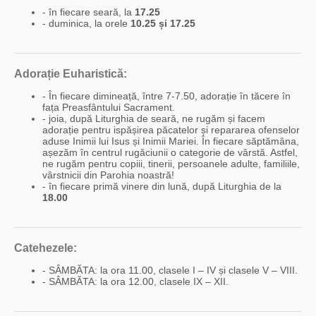
- în fiecare seară, la
17.25
- duminica, la orele
10.25 și 17.25
Adorație Euharistică:
- În fiecare dimineață, între 7-7.50, adorație în tăcere în
fața Preasfântului Sacrament.
- joia, după Liturghia de seară, ne rugăm și facem
adorație pentru ispășirea păcatelor și repararea ofenselor
aduse Inimii lui Isus și Inimii Mariei. În fiecare săptămâna,
așezăm în centrul rugăciunii o categorie de vârstă. Astfel,
ne rugăm pentru copiii, tinerii, persoanele adulte, familiile,
vârstnicii din Parohia noastră!
- în fiecare primă vinere din lună, după Liturghia de la
18.00
Catehezele:
- SÂMBĂTA: la ora 11.00, clasele I – IV și clasele V – VIII.
- SÂMBĂTA: la ora 12.00, clasele IX – XII.