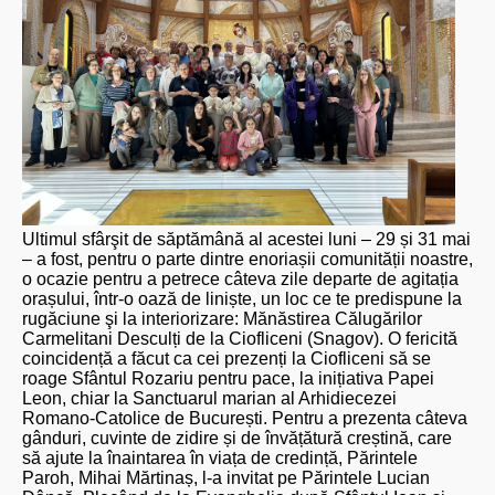
Ultimul sfârşit de săptămână al acestei luni – 29 și 31 mai
– a fost, pentru o parte dintre enoriașii comunității noastre,
o ocazie pentru a petrece câteva zile departe de agitația
orașului, într-o oază de liniște, un loc ce te predispune la
rugăciune şi la interiorizare: Mănăstirea Călugărilor
Carmelitani Desculți de la Ciofliceni (Snagov). O fericită
coincidență a făcut ca cei prezenți la Ciofliceni să se
roage Sfântul Rozariu pentru pace, la inițiativa Papei
Leon, chiar la Sanctuarul marian al Arhidiecezei
Romano-Catolice de București. Pentru a prezenta câteva
gânduri, cuvinte de zidire și de învățătură creștină, care
să ajute la înaintarea în viața de credință, Părintele
Paroh, Mihai Mărtinaș, l-a invitat pe Părintele Lucian