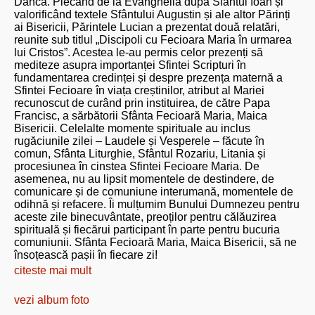
Dâncă. Plecând de la Evanghelia după Sfântul Ioan și
valorificând textele Sfântului Augustin și ale altor Părinți
ai Bisericii, Părintele Lucian a prezentat două relatări,
reunite sub titlul „Discipoli cu Fecioara Maria în urmarea
lui Cristos”. Acestea le-au permis celor prezenți să
mediteze asupra importanței Sfintei Scripturi în
fundamentarea credinței și despre prezența maternă a
Sfintei Fecioare în viața creștinilor, atribut al Mariei
recunoscut de curând prin instituirea, de către Papa
Francisc, a sărbătorii Sfânta Fecioară Maria, Maica
Bisericii. Celelalte momente spirituale au inclus
rugăciunile zilei – Laudele și Vesperele – făcute în
comun, Sfânta Liturghie, Sfântul Rozariu, Litania și
procesiunea în cinstea Sfintei Fecioare Maria. De
asemenea, nu au lipsit momentele de destindere, de
comunicare și de comuniune interumană, momentele de
odihnă și refacere. Îi mulțumim Bunului Dumnezeu pentru
aceste zile binecuvântate, preoților pentru călăuzirea
spirituală și fiecărui participant în parte pentru bucuria
comuniunii. Sfânta Fecioară Maria, Maica Bisericii, să ne
însoțească pașii în fiecare zi!
citeste mai mult
vezi album foto