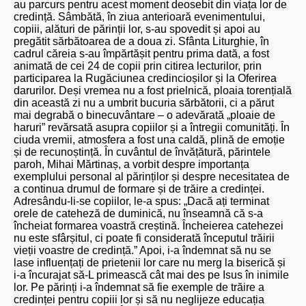
au parcurs pentru acest moment deosebit din viața lor de
credință. Sâmbătă, în ziua anterioară evenimentului,
copiii, alături de părinții lor, s-au spovedit și apoi au
pregătit sărbătoarea de a doua zi. Sfânta Liturghie, în
cadrul căreia s-au împărtășit pentru prima dată, a fost
animată de cei 24 de copii prin citirea lecturilor, prin
participarea la Rugăciunea credincioșilor și la Oferirea
darurilor. Deși vremea nu a fost prielnică, ploaia torențială
din această zi nu a umbrit bucuria sărbătorii, ci a părut
mai degrabă o binecuvântare – o adevărată „ploaie de
haruri” revărsată asupra copiilor și a întregii comunități. În
ciuda vremii, atmosfera a fost una caldă, plină de emoție
și de recunoștință. În cuvântul de învățătură, părintele
paroh, Mihai Mărtinaș, a vorbit despre importanța
exemplului personal al părinților și despre necesitatea de
a continua drumul de formare și de trăire a credinței.
Adresându-li-se copiilor, le-a spus: „Dacă ați terminat
orele de cateheză de duminică, nu înseamnă că s-a
încheiat formarea voastră creștină. Încheierea catehezei
nu este sfârșitul, ci poate fi considerată începutul trăirii
vieții voastre de credință.” Apoi, i-a îndemnat să nu se
lase influențați de prietenii lor care nu merg la biserică și
i-a încurajat să-L primească cât mai des pe Isus în inimile
lor. Pe părinți i-a îndemnat să fie exemple de trăire a
credinței pentru copiii lor și să nu neglijeze educația