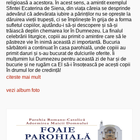
religioasă a acestora. În acest sens, a amintit exemplul
Sfintei Ecaterina de Siena, din viața căreia se desprinde
adevărul că adevărata iubire a părinților nu se oprește la
dăruirea vieții trupești, ci se împlinește în grija de a forma
sufletul copiilor, ajutându-i să-și descopere și să-și
trăiască deplin chemarea lor în Dumnezeu. La finalul
celebrării liturgice, copiii au primit o amintire care să le
păstreze vie în inimă această zi importantă. Bucuria
sărbătorii a continuat în casa parohială, unde copiii au
primit daruri și s-au bucurat de dulciurile oferite. Îi
mulțumim lui Dumnezeu pentru această zi de har și de
bucurie și ne rugăm ca El să-i însoțească pe acești copii
în drumul lor de credință!
citeste mai mult
vezi album foto