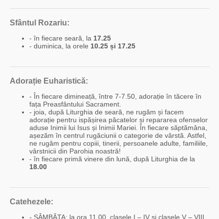
Sfântul Rozariu:
- în fiecare seară, la
17.25
- duminica, la orele
10.25 și 17.25
Adorație Euharistică:
- În fiecare dimineață, între 7-7.50, adorație în tăcere în
fața Preasfântului Sacrament.
- joia, după Liturghia de seară, ne rugăm și facem
adorație pentru ispășirea păcatelor și repararea ofenselor
aduse Inimii lui Isus și Inimii Mariei. În fiecare săptămâna,
așezăm în centrul rugăciunii o categorie de vârstă. Astfel,
ne rugăm pentru copiii, tinerii, persoanele adulte, familiile,
vârstnicii din Parohia noastră!
- în fiecare primă vinere din lună, după Liturghia de la
18.00
Catehezele:
- SÂMBĂTA: la ora 11.00, clasele I – IV și clasele V – VIII.