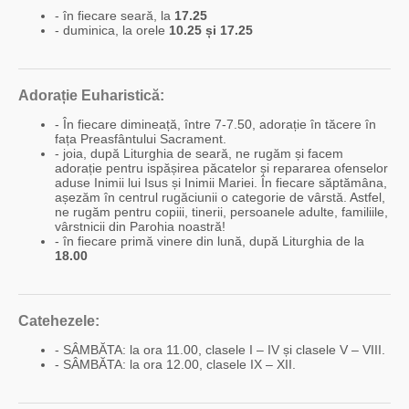
- în fiecare seară, la
17.25
- duminica, la orele
10.25 și 17.25
Adorație Euharistică:
- În fiecare dimineață, între 7-7.50, adorație în tăcere în
fața Preasfântului Sacrament.
- joia, după Liturghia de seară, ne rugăm și facem
adorație pentru ispășirea păcatelor și repararea ofenselor
aduse Inimii lui Isus și Inimii Mariei. În fiecare săptămâna,
așezăm în centrul rugăciunii o categorie de vârstă. Astfel,
ne rugăm pentru copiii, tinerii, persoanele adulte, familiile,
vârstnicii din Parohia noastră!
- în fiecare primă vinere din lună, după Liturghia de la
18.00
Catehezele:
- SÂMBĂTA: la ora 11.00, clasele I – IV și clasele V – VIII.
- SÂMBĂTA: la ora 12.00, clasele IX – XII.