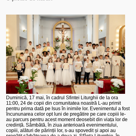
Duminică, 17 mai, în cadrul Sfintei Liturghii de la ora
11:00, 24 de copii din comunitatea noastră L-au primit
pentru prima dată pe Isus în inimile lor. Evenimentul a fost
încununarea celor opt luni de pregătire pe care copiii le-
au parcurs pentru acest moment deosebit din viața lor de
credință. Sâmbătă, în ziua anterioară evenimentului,
copiii, alături de părinții lor, s-au spovedit și apoi au
pregătit sărbătoarea de a doua zi. Sfânta Liturghie, în