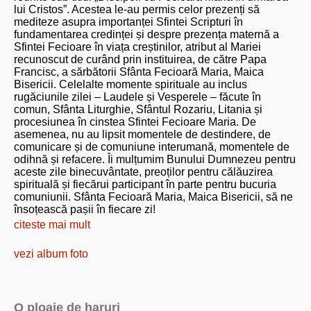
lui Cristos”. Acestea le-au permis celor prezenți să
mediteze asupra importanței Sfintei Scripturi în
fundamentarea credinței și despre prezența maternă a
Sfintei Fecioare în viața creștinilor, atribut al Mariei
recunoscut de curând prin instituirea, de către Papa
Francisc, a sărbătorii Sfânta Fecioară Maria, Maica
Bisericii. Celelalte momente spirituale au inclus
rugăciunile zilei – Laudele și Vesperele – făcute în
comun, Sfânta Liturghie, Sfântul Rozariu, Litania și
procesiunea în cinstea Sfintei Fecioare Maria. De
asemenea, nu au lipsit momentele de destindere, de
comunicare și de comuniune interumană, momentele de
odihnă și refacere. Îi mulțumim Bunului Dumnezeu pentru
aceste zile binecuvântate, preoților pentru călăuzirea
spirituală și fiecărui participant în parte pentru bucuria
comuniunii. Sfânta Fecioară Maria, Maica Bisericii, să ne
însoțească pașii în fiecare zi!
citeste mai mult
vezi album foto
O ploaie de haruri