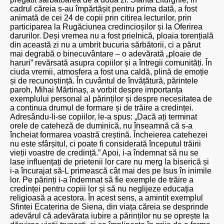
cadrul căreia s-au împărtășit pentru prima dată, a fost
animată de cei 24 de copii prin citirea lecturilor, prin
participarea la Rugăciunea credincioșilor și la Oferirea
darurilor. Deși vremea nu a fost prielnică, ploaia torențială
din această zi nu a umbrit bucuria sărbătorii, ci a părut
mai degrabă o binecuvântare – o adevărată „ploaie de
haruri” revărsată asupra copiilor și a întregii comunități. În
ciuda vremii, atmosfera a fost una caldă, plină de emoție
și de recunoștință. În cuvântul de învățătură, părintele
paroh, Mihai Mărtinaș, a vorbit despre importanța
exemplului personal al părinților și despre necesitatea de
a continua drumul de formare și de trăire a credinței.
Adresându-li-se copiilor, le-a spus: „Dacă ați terminat
orele de cateheză de duminică, nu înseamnă că s-a
încheiat formarea voastră creștină. Încheierea catehezei
nu este sfârșitul, ci poate fi considerată începutul trăirii
vieții voastre de credință.” Apoi, i-a îndemnat să nu se
lase influențați de prietenii lor care nu merg la biserică și
i-a încurajat să-L primească cât mai des pe Isus în inimile
lor. Pe părinți i-a îndemnat să fie exemple de trăire a
credinței pentru copiii lor și să nu neglijeze educația
religioasă a acestora. În acest sens, a amintit exemplul
Sfintei Ecaterina de Siena, din viața căreia se desprinde
adevărul că adevărata iubire a părinților nu se oprește la