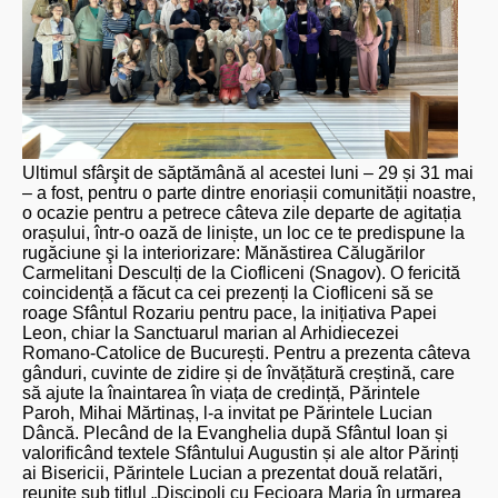
Ultimul sfârşit de săptămână al acestei luni – 29 și 31 mai
– a fost, pentru o parte dintre enoriașii comunității noastre,
o ocazie pentru a petrece câteva zile departe de agitația
orașului, într-o oază de liniște, un loc ce te predispune la
rugăciune şi la interiorizare: Mănăstirea Călugărilor
Carmelitani Desculți de la Ciofliceni (Snagov). O fericită
coincidență a făcut ca cei prezenți la Ciofliceni să se
roage Sfântul Rozariu pentru pace, la inițiativa Papei
Leon, chiar la Sanctuarul marian al Arhidiecezei
Romano-Catolice de București. Pentru a prezenta câteva
gânduri, cuvinte de zidire și de învățătură creștină, care
să ajute la înaintarea în viața de credință, Părintele
Paroh, Mihai Mărtinaș, l-a invitat pe Părintele Lucian
Dâncă. Plecând de la Evanghelia după Sfântul Ioan și
valorificând textele Sfântului Augustin și ale altor Părinți
ai Bisericii, Părintele Lucian a prezentat două relatări,
reunite sub titlul „Discipoli cu Fecioara Maria în urmarea