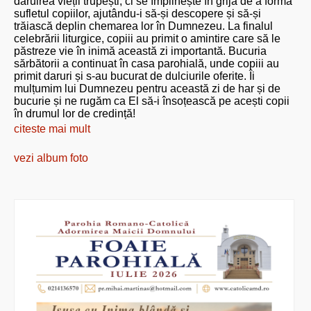
dăruirea vieții trupești, ci se împlinește în grija de a forma
sufletul copiilor, ajutându-i să-și descopere și să-și
trăiască deplin chemarea lor în Dumnezeu. La finalul
celebrării liturgice, copiii au primit o amintire care să le
păstreze vie în inimă această zi importantă. Bucuria
sărbătorii a continuat în casa parohială, unde copiii au
primit daruri și s-au bucurat de dulciurile oferite. Îi
mulțumim lui Dumnezeu pentru această zi de har și de
bucurie și ne rugăm ca El să-i însoțească pe acești copii
în drumul lor de credință!
citeste mai mult
vezi album foto