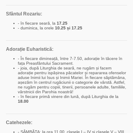
Sfântul Rozariu:
- în fiecare seară, la
17.25
- duminica, la orele
10.25 și 17.25
Adorație Euharistică:
- În fiecare dimineață, între 7-7.50, adorație în tăcere în
fața Preasfântului Sacrament.
- joia, după Liturghia de seară, ne rugăm și facem
adorație pentru ispășirea păcatelor și repararea ofenselor
aduse Inimii lui Isus și Inimii Mariei. În fiecare săptămâna,
așezăm în centrul rugăciunii o categorie de vârstă. Astfel,
ne rugăm pentru copiii, tinerii, persoanele adulte, familiile,
vârstnicii din Parohia noastră!
- în fiecare primă vinere din lună, după Liturghia de la
18.00
Catehezele:
- SÂMBĂTA: la ora 11.00, clasele I – IV și clasele V – VIII.