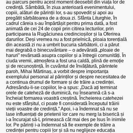
au parcurs pentru acest moment deosebit din viața lor de
credință. Sâmbătă, în ziua anterioară evenimentului,
copiii, alături de părinții lor, s-au spovedit și apoi au
pregătit sărbătoarea de a doua zi. Sfânta Liturghie, în
cadrul căreia s-au împărtășit pentru prima dată, a fost
animată de cei 24 de copii prin citirea lecturilor, prin
participarea la Rugăciunea credincioșilor și la Oferirea
darurilor. Deși vremea nu a fost prielnică, ploaia torențială
din această zi nu a umbrit bucuria sărbătorii, ci a părut
mai degrabă o binecuvântare – o adevărată „ploaie de
haruri” revărsată asupra copiilor și a întregii comunități. În
ciuda vremii, atmosfera a fost una caldă, plină de emoție
și de recunoștință. În cuvântul de învățătură, părintele
paroh, Mihai Mărtinaș, a vorbit despre importanța
exemplului personal al părinților și despre necesitatea de
a continua drumul de formare și de trăire a credinței.
Adresându-li-se copiilor, le-a spus: „Dacă ați terminat
orele de cateheză de duminică, nu înseamnă că s-a
încheiat formarea voastră creștină. Încheierea catehezei
nu este sfârșitul, ci poate fi considerată începutul trăirii
vieții voastre de credință.” Apoi, i-a îndemnat să nu se
lase influențați de prietenii lor care nu merg la biserică și
i-a încurajat să-L primească cât mai des pe Isus în inimile
lor. Pe părinți i-a îndemnat să fie exemple de trăire a
credinței pentru copiii lor și să nu neglijeze educația