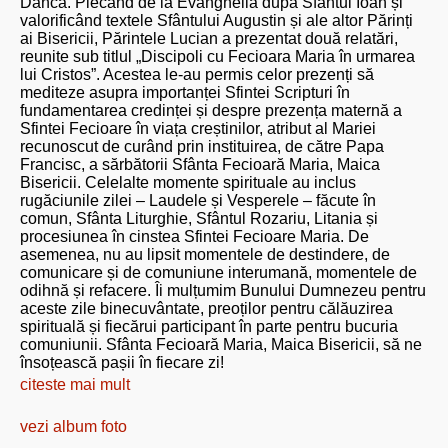
Dâncă. Plecând de la Evanghelia după Sfântul Ioan și
valorificând textele Sfântului Augustin și ale altor Părinți
ai Bisericii, Părintele Lucian a prezentat două relatări,
reunite sub titlul „Discipoli cu Fecioara Maria în urmarea
lui Cristos”. Acestea le-au permis celor prezenți să
mediteze asupra importanței Sfintei Scripturi în
fundamentarea credinței și despre prezența maternă a
Sfintei Fecioare în viața creștinilor, atribut al Mariei
recunoscut de curând prin instituirea, de către Papa
Francisc, a sărbătorii Sfânta Fecioară Maria, Maica
Bisericii. Celelalte momente spirituale au inclus
rugăciunile zilei – Laudele și Vesperele – făcute în
comun, Sfânta Liturghie, Sfântul Rozariu, Litania și
procesiunea în cinstea Sfintei Fecioare Maria. De
asemenea, nu au lipsit momentele de destindere, de
comunicare și de comuniune interumană, momentele de
odihnă și refacere. Îi mulțumim Bunului Dumnezeu pentru
aceste zile binecuvântate, preoților pentru călăuzirea
spirituală și fiecărui participant în parte pentru bucuria
comuniunii. Sfânta Fecioară Maria, Maica Bisericii, să ne
însoțească pașii în fiecare zi!
citeste mai mult
vezi album foto