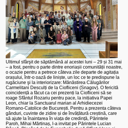
Ultimul sfârşit de săptămână al acestei luni – 29 și 31 mai
– a fost, pentru o parte dintre enoriașii comunității noastre,
o ocazie pentru a petrece câteva zile departe de agitația
orașului, într-o oază de liniște, un loc ce te predispune la
rugăciune şi la interiorizare: Mănăstirea Călugărilor
Carmelitani Desculți de la Ciofliceni (Snagov). O fericită
coincidență a făcut ca cei prezenți la Ciofliceni să se
roage Sfântul Rozariu pentru pace, la inițiativa Papei
Leon, chiar la Sanctuarul marian al Arhidiecezei
Romano-Catolice de București. Pentru a prezenta câteva
gânduri, cuvinte de zidire și de învățătură creștină, care
să ajute la înaintarea în viața de credință, Părintele
Paroh, Mihai Mărtinaș, l-a invitat pe Părintele Lucian