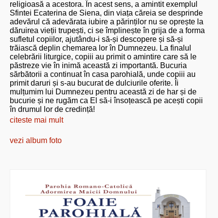
religioasă a acestora. În acest sens, a amintit exemplul
Sfintei Ecaterina de Siena, din viața căreia se desprinde
adevărul că adevărata iubire a părinților nu se oprește la
dăruirea vieții trupești, ci se împlinește în grija de a forma
sufletul copiilor, ajutându-i să-și descopere și să-și
trăiască deplin chemarea lor în Dumnezeu. La finalul
celebrării liturgice, copiii au primit o amintire care să le
păstreze vie în inimă această zi importantă. Bucuria
sărbătorii a continuat în casa parohială, unde copiii au
primit daruri și s-au bucurat de dulciurile oferite. Îi
mulțumim lui Dumnezeu pentru această zi de har și de
bucurie și ne rugăm ca El să-i însoțească pe acești copii
în drumul lor de credință!
citeste mai mult
vezi album foto