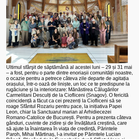
Ultimul sfârşit de săptămână al acestei luni – 29 și 31 mai
– a fost, pentru o parte dintre enoriașii comunității noastre,
o ocazie pentru a petrece câteva zile departe de agitația
orașului, într-o oază de liniște, un loc ce te predispune la
rugăciune şi la interiorizare: Mănăstirea Călugărilor
Carmelitani Desculți de la Ciofliceni (Snagov). O fericită
coincidență a făcut ca cei prezenți la Ciofliceni să se
roage Sfântul Rozariu pentru pace, la inițiativa Papei
Leon, chiar la Sanctuarul marian al Arhidiecezei
Romano-Catolice de București. Pentru a prezenta câteva
gânduri, cuvinte de zidire și de învățătură creștină, care
să ajute la înaintarea în viața de credință, Părintele
Paroh, Mihai Mărtinaș, l-a invitat pe Părintele Lucian