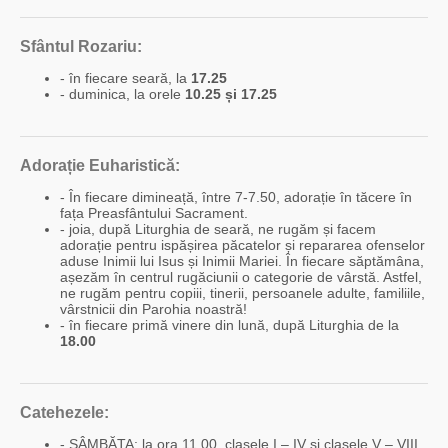
Sfântul Rozariu:
- în fiecare seară, la
17.25
- duminica, la orele
10.25 și 17.25
Adorație Euharistică:
- În fiecare dimineață, între 7-7.50, adorație în tăcere în
fața Preasfântului Sacrament.
- joia, după Liturghia de seară, ne rugăm și facem
adorație pentru ispășirea păcatelor și repararea ofenselor
aduse Inimii lui Isus și Inimii Mariei. În fiecare săptămâna,
așezăm în centrul rugăciunii o categorie de vârstă. Astfel,
ne rugăm pentru copiii, tinerii, persoanele adulte, familiile,
vârstnicii din Parohia noastră!
- în fiecare primă vinere din lună, după Liturghia de la
18.00
Catehezele:
- SÂMBĂTA: la ora 11.00, clasele I – IV și clasele V – VIII.