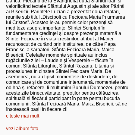
Dâncă. Plecând de la Evanghelia după Sfântul Ioan și
valorificând textele Sfântului Augustin și ale altor Părinți
ai Bisericii, Părintele Lucian a prezentat două relatări,
reunite sub titlul „Discipoli cu Fecioara Maria în urmarea
lui Cristos”. Acestea le-au permis celor prezenți să
mediteze asupra importanței Sfintei Scripturi în
fundamentarea credinței și despre prezența maternă a
Sfintei Fecioare în viața creștinilor, atribut al Mariei
recunoscut de curând prin instituirea, de către Papa
Francisc, a sărbătorii Sfânta Fecioară Maria, Maica
Bisericii. Celelalte momente spirituale au inclus
rugăciunile zilei – Laudele și Vesperele – făcute în
comun, Sfânta Liturghie, Sfântul Rozariu, Litania și
procesiunea în cinstea Sfintei Fecioare Maria. De
asemenea, nu au lipsit momentele de destindere, de
comunicare și de comuniune interumană, momentele de
odihnă și refacere. Îi mulțumim Bunului Dumnezeu pentru
aceste zile binecuvântate, preoților pentru călăuzirea
spirituală și fiecărui participant în parte pentru bucuria
comuniunii. Sfânta Fecioară Maria, Maica Bisericii, să ne
însoțească pașii în fiecare zi!
citeste mai mult
vezi album foto