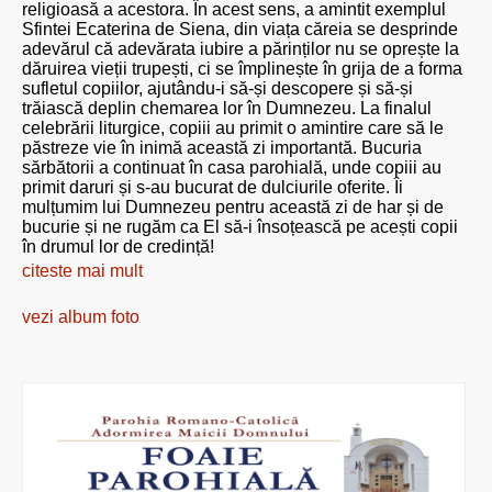
religioasă a acestora. În acest sens, a amintit exemplul
Sfintei Ecaterina de Siena, din viața căreia se desprinde
adevărul că adevărata iubire a părinților nu se oprește la
dăruirea vieții trupești, ci se împlinește în grija de a forma
sufletul copiilor, ajutându-i să-și descopere și să-și
trăiască deplin chemarea lor în Dumnezeu. La finalul
celebrării liturgice, copiii au primit o amintire care să le
păstreze vie în inimă această zi importantă. Bucuria
sărbătorii a continuat în casa parohială, unde copiii au
primit daruri și s-au bucurat de dulciurile oferite. Îi
mulțumim lui Dumnezeu pentru această zi de har și de
bucurie și ne rugăm ca El să-i însoțească pe acești copii
în drumul lor de credință!
citeste mai mult
vezi album foto