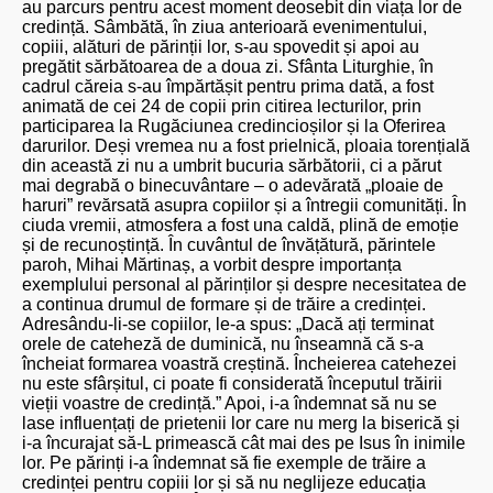
au parcurs pentru acest moment deosebit din viața lor de
credință. Sâmbătă, în ziua anterioară evenimentului,
copiii, alături de părinții lor, s-au spovedit și apoi au
pregătit sărbătoarea de a doua zi. Sfânta Liturghie, în
cadrul căreia s-au împărtășit pentru prima dată, a fost
animată de cei 24 de copii prin citirea lecturilor, prin
participarea la Rugăciunea credincioșilor și la Oferirea
darurilor. Deși vremea nu a fost prielnică, ploaia torențială
din această zi nu a umbrit bucuria sărbătorii, ci a părut
mai degrabă o binecuvântare – o adevărată „ploaie de
haruri” revărsată asupra copiilor și a întregii comunități. În
ciuda vremii, atmosfera a fost una caldă, plină de emoție
și de recunoștință. În cuvântul de învățătură, părintele
paroh, Mihai Mărtinaș, a vorbit despre importanța
exemplului personal al părinților și despre necesitatea de
a continua drumul de formare și de trăire a credinței.
Adresându-li-se copiilor, le-a spus: „Dacă ați terminat
orele de cateheză de duminică, nu înseamnă că s-a
încheiat formarea voastră creștină. Încheierea catehezei
nu este sfârșitul, ci poate fi considerată începutul trăirii
vieții voastre de credință.” Apoi, i-a îndemnat să nu se
lase influențați de prietenii lor care nu merg la biserică și
i-a încurajat să-L primească cât mai des pe Isus în inimile
lor. Pe părinți i-a îndemnat să fie exemple de trăire a
credinței pentru copiii lor și să nu neglijeze educația