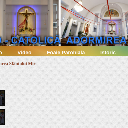
o
Video
Foaie Parohiala
Istoric
area Sfântului Mir