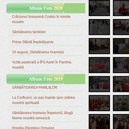
Album Foto 2020
Crăciunul înseamnă Cristos în inimile
noastre
Sărbătoarea familiilor
Prima Sfântă Împărtășanie
15 august_Sărbătoarea hramului
Vizita pastorală a ÎPS Aurel în Parohia
noastră
Album Foto 2019
SĂRBĂTOAREA FAMILIILOR
La Ciofliceni, un pas înainte spre zidirea
noastră spirituală
Sărbătoarea hramului Împreună, lângă
Mama noastră cerească
Primiţia Părintelui Octavian