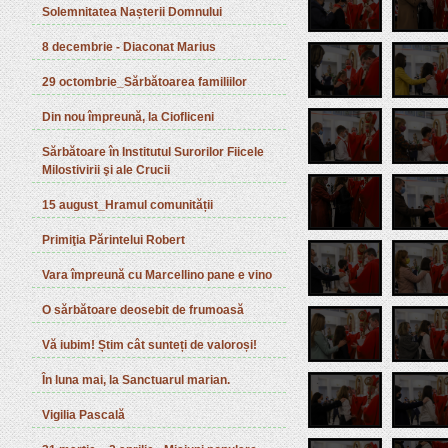
Solemnitatea Nașterii Domnului
8 decembrie - Diaconat Marius
29 octombrie_Sărbătoarea familiilor
Din nou împreună, la Ciofliceni
Sărbătoare în Institutul Surorilor Fiicele
Milostivirii şi ale Crucii
15 august_Hramul comunității
Primiţia Părintelui Robert
Vara împreună cu Marcellino pane e vino
O sărbătoare deosebit de frumoasă
Vă iubim! Știm cât sunteți de valoroși!
În luna mai, la Sanctuarul marian.
Vigilia Pascală