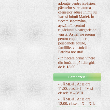
adorație pentru ispășirea
păcatelor și repararea
ofenselor aduse Inimii lui
Isus și Inimii Mariei. În
fiecare săptămâna,
așezăm în centrul
rugăciunii o categorie de
vârstă. Astfel, ne rugăm
pentru copiii, tinerii,
persoanele adulte,
familiile, vârstnicii din
Parohia noastră!
- în fiecare primă vinere
din lună, după Liturghia
de la
18.00
Catehezele:
- SÂMBĂTA: la ora
11.00, clasele I – IV și
clasele V – VIII.
- SÂMBĂTA: la ora
12.00, clasele IX – XII.