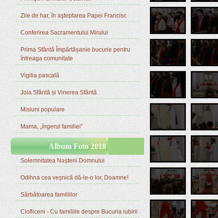
Zile de har, în aşteptarea Papei Francisc
Conferirea Sacramentului Mirului
Prima Sfântă Împărtășanie bucurie pentru
întreaga comunitate
Vigilia pascală
Joia Sfântă și Vinerea Sfântă
Misiuni populare
Mama, „îngerul familiei”
Album Foto 2018
Solemnitatea Nașterii Domnului
Odihna cea veșnică dă-le-o lor, Doamne!
Sărbătoarea familiilor
Ciofliceni - Cu familiile despre Bucuria iubirii