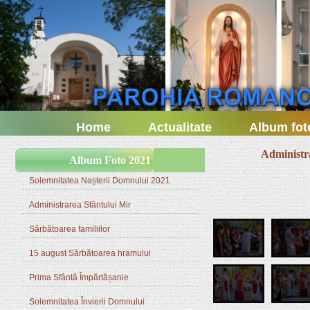
Home
Actualitate
Album fot
Administr
Album Foto 2021
Solemnitatea Nașterii Domnului 2021
Administrarea Sfântului Mir
Sărbătoarea familiilor
15 august Sărbătoarea hramului
Prima Sfântă Împărtășanie
Solemnitatea Învierii Domnului