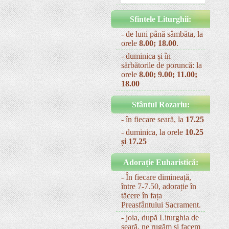
Sfintele Liturghii:
- de luni până sâmbăta, la
orele
8.00; 18.00
.
- duminica și în
sărbătorile de poruncă: la
orele
8.00; 9.00; 11.00;
18.00
Sfântul Rozariu:
- în fiecare seară, la
17.25
- duminica, la orele
10.25
și 17.25
Adorație Euharistică:
- În fiecare dimineață,
între 7-7.50, adorație în
tăcere în fața
Preasfântului Sacrament.
- joia, după Liturghia de
seară, ne rugăm și facem