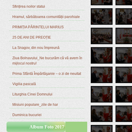
Sfințirea noilor statui
Hramul, sărbătoarea comunității parohiale
PRIMIȚIA PĂRINTELUI MARIUS
25 DE ANI DE PREOȚIE
La Snagov, din nou împreună
Ziua Bolnavului_Ne bucurăm că vă avem în
mijlocul nostru!
Prima Sfântă Împărtăşanie – o zi de neuitat
Vigilia pascală
Liturghia Cinei Domnului
Misiuni populare_zile de har
Duminica bucuriei
Album Foto 2017